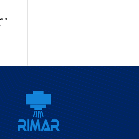
cado
d