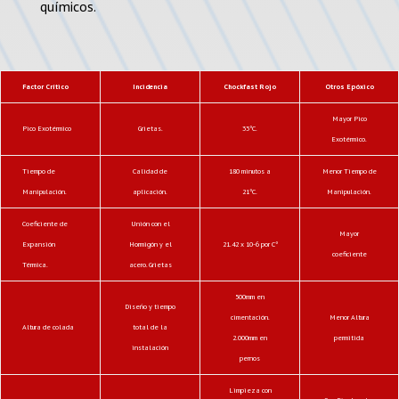
químicos.
Factor Crítico
Incidencia
Chockfast Rojo
Otros Epóxico
Mayor Pico
Pico Exotérmico
Grietas.
33°C.
Exotérmico.
Tiempo de
Calidad de
180 minutos a
Menor Tiempo de
Manipulación.
aplicación.
21°C.
Manipulación.
Coeficiente de
Unión con el
Mayor
Expansión
Hormigón y el
21.42 x 10-6 por C°
coeficiente
Térmica.
acero. Grietas
500mm en
Diseño y tiempo
cimentación.
Menor Altura
Altura de colada
total de la
2.000mm en
permitida
instalación
pernos
Limpieza con