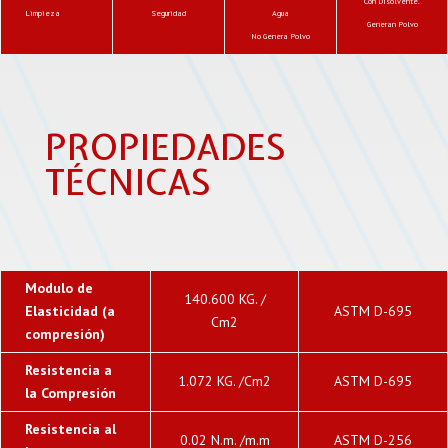
Con Disolvente.
Limpieza
Seguridad
Agua
Generan Polvo
No Genera Polvo
PROPIEDADES
TÉCNICAS
Modulo de
140.600 KG. /
Elasticidad (a
ASTM D-695
Cm2
compresión)
Resistencia a
1.072 KG. /Cm2
ASTM D-695
la Compresión
Resistencia al
0.02 N.m. /m.m
ASTM D-256