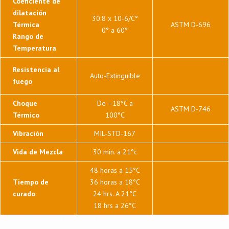
Coeficiente de
dilatación
30.8 x 10-6/C°
Térmica
ASTM D-696
0° a 60°
Rango de
Temperatura
Resistencia al
Auto-Extinguible
fuego
Choque
De –18°C a
ASTM D-746
Térmico
100°C
Vibración
MIL-STD-167
Vida de Mezcla
30 min. a 21°c
48 horas a 15°C
Tiempo de
36 horas a 18°C
curado
24 hrs. A 21°C
18 hrs a 26°C