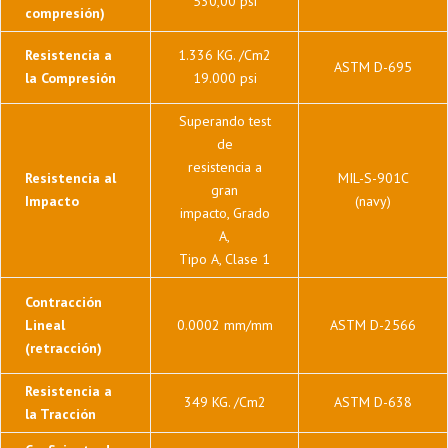
530,00 psi
compresión)
Resistencia a
1.336 KG. /Cm2
ASTM D-695
la Compresión
19.000 psi
Superando test
de
resistencia a
Resistencia al
MIL-S-901C
gran
Impacto
(navy)
impacto, Grado
A,
Tipo A, Clase 1
Contracción
Lineal
0.0002 mm/mm
ASTM D-2566
(retracción)
Resistencia a
349 KG. /Cm2
ASTM D-638
la Tracción